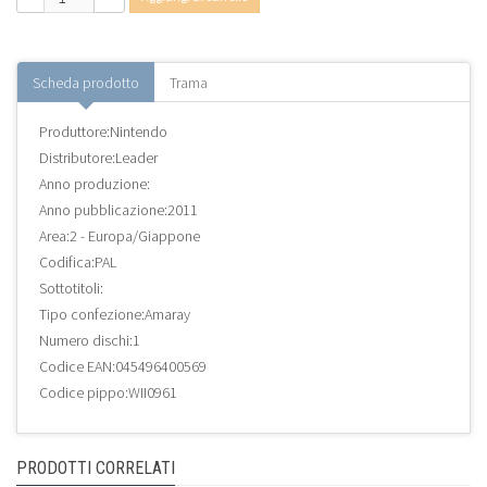
Scheda prodotto
Trama
Produttore:
Nintendo
Distributore:
Leader
Anno produzione:
Anno pubblicazione:
2011
Area:
2 - Europa/Giappone
Codifica:
PAL
Sottotitoli:
Tipo confezione:
Amaray
Numero dischi:
1
Codice EAN:
045496400569
Codice pippo:
WII0961
PRODOTTI CORRELATI