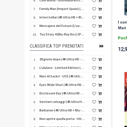
Cool World - Una Rubia entre Dos Mundos (Fuga dal mondo dei sogni) (Import Spain) (Blu-Ray Disc)
6
Family Man (Import Spain) (Blu-Ray Disc)
7
Interstellar (4K Ultra HD + Blu-Ray Disc + Bonus Disc - SteelBook)
8
I co
Mensajero del Futuro (L'uomo del giorno dopo) (Import Spain) (Blu-Ray Disc)
9
Mari
Toy Story 4 (Blu-Ray Disc) (Pixar)
10
Poch
CLASSIFICA TOP PRENOTATI
12,
28 giorni dopo (4K Ultra HD - SteelBook)
1
L'ululato - Limited Edition (4K Ultra HD + Blu-Ray Disc + CD + Booklet + Card)
2
Mars Attacks! - UCE (4K Ultra HD + Blu-Ray Disc - SteelBook)
3
Eyes Wide Shut (4K Ultra HD + Blu-Ray Disc - SteelBook)
4
Disclosure Day (4K Ultra HD + Blu-Ray Disc - SteelBook)
5
Sentieri selvaggi (4K Ultra HD + Blu-Ray Disc - SteelBook)
6
Barbarian (4K Ultra HD + Blu-Ray Disc - SteelBook)
7
Non aprite quella porta - Ultimate Edition (4K Ultra HD + 3 Blu-Ray Disc + 2 Bonus Disc + Booklet)
8