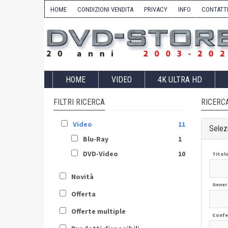
HOME
CONDIZIONI VENDITA
PRIVACY
INFO
CONTATT
HOME
VIDEO
4K ULTRA HD
FILTRI RICERCA
RICERC
Video
11
Selezi
Blu-Ray
1
DVD-Video
10
Titol
Novità
Gener
Offerta
Offerte multiple
Confe