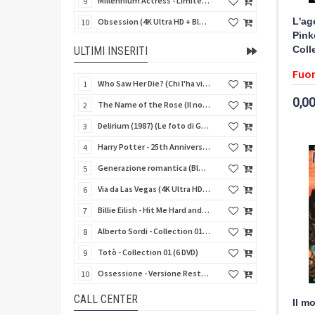
Millennium Actress - Limited Edition (4K Ultra HD + Blu-Ray Disc + Booklet)
9
L'ag
Obsession (4K Ultra HD + Blu-Ray Disc)
10
Pink
Coll
ULTIMI INSERITI
Fuor
Who Saw Her Die? (Chi l'ha vista morire?) - Limited Edition (Import UK) (Blu-Ray Disc)
1
0,00
The Name of the Rose (Il nome della rosa) (Import UK) (4K Ultra HD + Blu-Ray Disc) (NO AUDIO ITA)
2
Delirium (1987) (Le foto di Gioia) (Import UK) (4K Ultra HD + Blu-Ray Disc)
3
Harry Potter - 25th Anniversary Library Case (8 4K Ultra HD + 8 Blu-Ray Disc + Card - SteelBook)
4
Generazione romantica (Blu-Ray Disc)
5
Via da Las Vegas (4K Ultra HD + Blu-Ray Disc)
6
Billie Eilish - Hit Me Hard and Soft The Tour (Import UK) (Blu-Ray Disc) (NO AUDIO ITA)
7
Alberto Sordi - Collection 01 (6 DVD)
8
Totò - Collection 01 (6 DVD)
9
Ossessione - Versione Restaurata 4K
10
CALL CENTER
Il mo