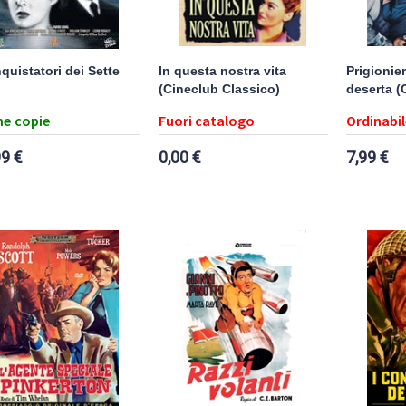
nquistatori dei Sette
In questa nostra vita
Prigionier
(Cineclub Classico)
deserta (
e copie
Fuori catalogo
Ordinabil
99 €
0,00 €
7,99 €