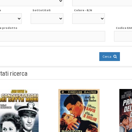
a
Sottotitoli
Colore - B/N
e prodotto
Codice EA
Cerca
tati ricerca