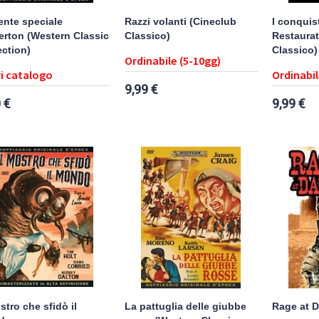
ente speciale
Razzi volanti (Cineclub
I conquist
erton (Western Classic
Classico)
Restaurat
ection)
Classico)
Ordinabile (5-10gg)
i catalogo
Ordinabil
9,99 €
 €
9,99 €
stro che sfidò il
La pattuglia delle giubbe
Rage at 