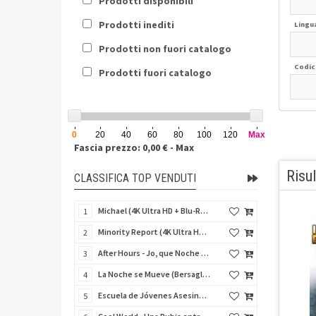
Prodotti disponibili
Prodotti inediti
Lingu
Prodotti non fuori catalogo
Codic
Prodotti fuori catalogo
0
20
40
60
80
100
120
Max
Fascia prezzo: 0,00 € - Max
Risul
CLASSIFICA TOP VENDUTI
Michael (4K Ultra HD + Blu-Ray Disc - SteelBook)
1
Minority Report (4K Ultra HD + Blu-Ray Disc - SteelBook)
2
After Hours - Jo, que Noche (Fuori orario) (Import Spain) (Blu-Ray Disc)
3
La Noche se Mueve (Bersaglio di notte) (Import Spain) (Blu-Ray Disc)
4
Escuela de Jóvenes Asesinos (Schegge di follia) (Import Spain) (Blu-Ray Disc)
5