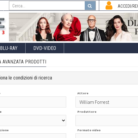
I
ACCEDI/RE
BLU-RAY
DVD-VIDEO
A AVANZATA PRODOTTI
ona le condizioni di ricerca
o
Attore
e
Produttore
zione
Formato video