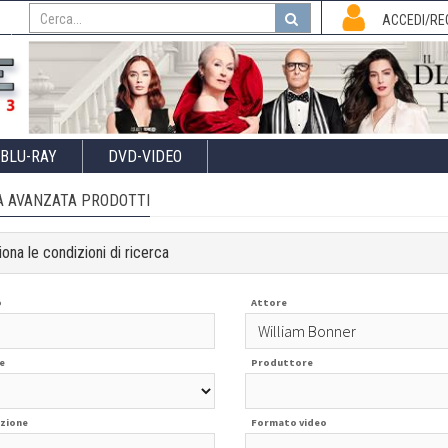
I
ACCEDI/RE
BLU-RAY
DVD-VIDEO
A AVANZATA PRODOTTI
ona le condizioni di ricerca
o
Attore
e
Produttore
zione
Formato video