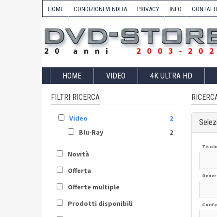
HOME
CONDIZIONI VENDITA
PRIVACY
INFO
CONTATT
HOME
VIDEO
4K ULTRA HD
FILTRI RICERCA
RICERC
Video
2
Selezi
Blu-Ray
2
Titol
Novità
Offerta
Gener
Offerte multiple
Prodotti disponibili
Confe