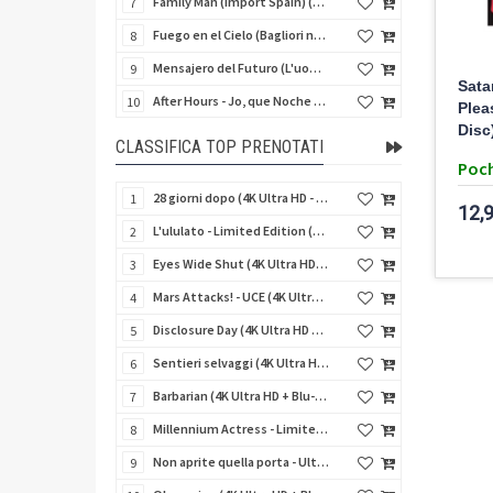
Family Man (Import Spain) (Blu-Ray Disc)
7
Fuego en el Cielo (Bagliori nel buio) (Import Spain) (Blu-Ray Disc)
8
Mensajero del Futuro (L'uomo del giorno dopo) (Import Spain) (Blu-Ray Disc)
9
Sata
After Hours - Jo, que Noche (Fuori orario) (Import Spain) (Blu-Ray Disc)
10
Plea
Disc
CLASSIFICA TOP PRENOTATI
Poch
28 giorni dopo (4K Ultra HD - SteelBook)
1
12,
L'ululato - Limited Edition (4K Ultra HD + Blu-Ray Disc + CD + Booklet + Card)
2
Eyes Wide Shut (4K Ultra HD + Blu-Ray Disc - SteelBook)
3
Mars Attacks! - UCE (4K Ultra HD + Blu-Ray Disc - SteelBook)
4
Disclosure Day (4K Ultra HD + Blu-Ray Disc - SteelBook)
5
Sentieri selvaggi (4K Ultra HD + Blu-Ray Disc - SteelBook)
6
Barbarian (4K Ultra HD + Blu-Ray Disc - SteelBook)
7
Millennium Actress - Limited Edition (4K Ultra HD + Blu-Ray Disc + Booklet)
8
Non aprite quella porta - Ultimate Edition (4K Ultra HD + 3 Blu-Ray Disc + 2 Bonus Disc + Booklet)
9