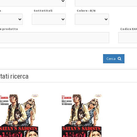
a
Sottotitoli
Colore - B/N
e prodotto
Codice EA
Cerca
tati ricerca