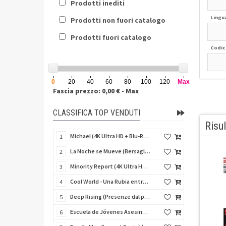
Prodotti inediti
Lingu
Prodotti non fuori catalogo
Prodotti fuori catalogo
Codic
0
20
40
60
80
100
120
Max
Fascia prezzo: 0,00 € - Max
CLASSIFICA TOP VENDUTI
Risul
Michael (4K Ultra HD + Blu-Ray Disc - SteelBook)
1
La Noche se Mueve (Bersaglio di notte) (Import Spain) (Blu-Ray Disc)
2
Minority Report (4K Ultra HD + Blu-Ray Disc - SteelBook)
3
Cool World - Una Rubia entre Dos Mundos (Fuga dal mondo dei sogni) (Import Spain) (Blu-Ray Disc)
4
Deep Rising (Presenze dal profondo) (Import Spain) (Blu-Ray Disc)
5
Escuela de Jóvenes Asesinos (Schegge di follia) (Import Spain) (Blu-Ray Disc)
6