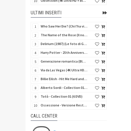
Obsession (4K Ultra HD + Blu-Ray Disc)
10
ULTIMI INSERITI
Who Saw Her Die? (Chi l'ha vista morire?) - Limited Edition (Import UK) (Blu-Ray Disc)
1
The Name of the Rose (Il nome della rosa) (Import UK) (4K Ultra HD + Blu-Ray Disc) (NO AUDIO ITA)
2
Delirium (1987) (Le foto di Gioia) (Import UK) (4K Ultra HD + Blu-Ray Disc)
3
Harry Potter - 25th Anniversary Library Case (8 4K Ultra HD + 8 Blu-Ray Disc + Card - SteelBook)
4
Generazione romantica (Blu-Ray Disc)
5
Via da Las Vegas (4K Ultra HD + Blu-Ray Disc)
6
Billie Eilish - Hit Me Hard and Soft The Tour (Import UK) (Blu-Ray Disc) (NO AUDIO ITA)
7
Alberto Sordi - Collection 01 (6 DVD)
8
Totò - Collection 01 (6 DVD)
9
Ossessione - Versione Restaurata 4K
10
CALL CENTER