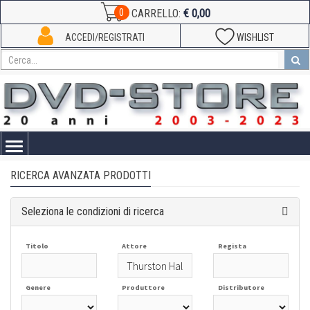
€ 0,00
0
CARRELLO:
ACCEDI/REGISTRATI
WISHLIST
Toggle
navigation
RICERCA AVANZATA PRODOTTI
Seleziona le condizioni di ricerca
Titolo
Attore
Regista
Genere
Produttore
Distributore