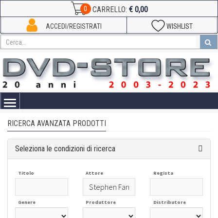
€ 0,00
0
CARRELLO:
ACCEDI/REGISTRATI
WISHLIST
Toggle
navigation
RICERCA AVANZATA PRODOTTI
Seleziona le condizioni di ricerca
Titolo
Attore
Regista
Genere
Produttore
Distributore