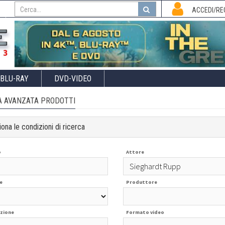
I
ACCEDI/RE
BLU-RAY
DVD-VIDEO
A AVANZATA PRODOTTI
ona le condizioni di ricerca
o
Attore
e
Produttore
zione
Formato video