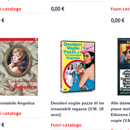
i catalogo
0,00 €
Fuori ca
 €
0,00 €
domabile Angelica
Desideri voglie pazze di tre
Alle dame
insaziabili ragazze (V.M. 18
piace molt
i catalogo
anni)
Edizione 
copie (V.
 €
Fuori catalogo