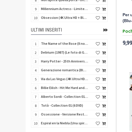
8
Millennium Actress - Limited Edition (4K Ultra HD + Blu-Ray Disc + Booklet)
9
Per 
Obsession (4K Ultra HD + Blu-Ray Disc)
10
(Blu
ULTIMI INSERITI
Poch
9,99
The Name of the Rose (Il nome della rosa) (Import UK) (4K Ultra HD + Blu-Ray Disc) (NO AUDIO ITA)
1
Delirium (1987) (Le foto di Gioia) (Import UK) (4K Ultra HD + Blu-Ray Disc)
2
Harry Potter - 25th Anniversary Library Case (8 4K Ultra HD + 8 Blu-Ray Disc + Card - SteelBook)
3
Generazione romantica (Blu-Ray Disc)
4
Via da Las Vegas (4K Ultra HD + Blu-Ray Disc)
5
Billie Eilish - Hit Me Hard and Soft The Tour (Import UK) (Blu-Ray Disc) (NO AUDIO ITA)
6
Alberto Sordi - Collection 01 (6 DVD)
7
Totò - Collection 01 (6 DVD)
8
Ossessione - Versione Restaurata 4K
9
Espiral en la Niebla (Una spirale di nebbia) (Import Spain) (V.M. 18 anni)
10