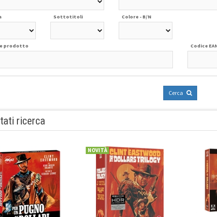
a
Sottotitoli
Colore - B/N
e prodotto
Codice EA
Cerca
tati ricerca
NOVITÀ