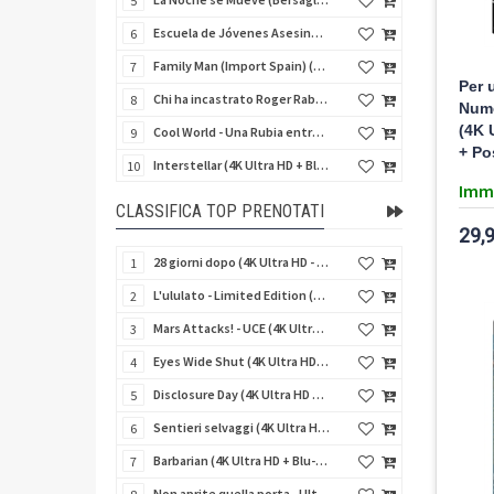
5
Escuela de Jóvenes Asesinos (Schegge di follia) (Import Spain) (Blu-Ray Disc)
6
Family Man (Import Spain) (Blu-Ray Disc)
7
Per 
Chi ha incastrato Roger Rabbit (4K Ultra HD + Blu-Ray Disc)
8
Nume
(4K 
Cool World - Una Rubia entre Dos Mundos (Fuga dal mondo dei sogni) (Import Spain) (Blu-Ray Disc)
9
+ Po
Interstellar (4K Ultra HD + Blu-Ray Disc + Bonus Disc - SteelBook)
10
Imm
CLASSIFICA TOP PRENOTATI
29,
28 giorni dopo (4K Ultra HD - SteelBook)
1
L'ululato - Limited Edition (4K Ultra HD + Blu-Ray Disc + CD + Booklet + Card)
2
Mars Attacks! - UCE (4K Ultra HD + Blu-Ray Disc - SteelBook)
3
Eyes Wide Shut (4K Ultra HD + Blu-Ray Disc - SteelBook)
4
Disclosure Day (4K Ultra HD + Blu-Ray Disc - SteelBook)
5
Sentieri selvaggi (4K Ultra HD + Blu-Ray Disc - SteelBook)
6
Barbarian (4K Ultra HD + Blu-Ray Disc - SteelBook)
7
Non aprite quella porta - Ultimate Edition (4K Ultra HD + 3 Blu-Ray Disc + 2 Bonus Disc + Booklet)