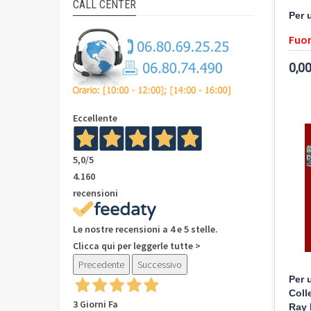
CALL CENTER
Per 
Fuor
0,00
Eccellente
5,0
/5
4.160
recensioni
Le nostre recensioni a 4 e 5 stelle.
Clicca qui per leggerle tutte >
Precedente
Successivo
Per 
Coll
3 Giorni Fa
Ray 