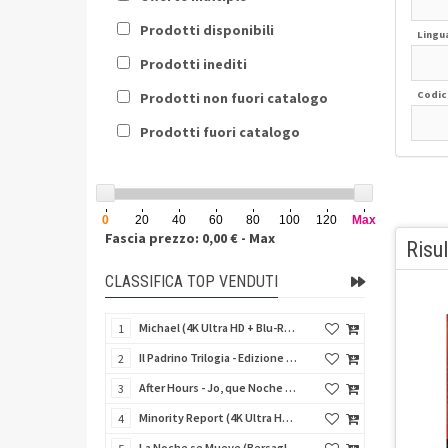
Prodotti disponibili
Lingu
Prodotti inediti
Codic
Prodotti non fuori catalogo
Prodotti fuori catalogo
0
20
40
60
80
100
120
Max
Fascia prezzo: 0,00 € - Max
Risul
CLASSIFICA TOP VENDUTI
Michael (4K Ultra HD + Blu-Ray Disc - SteelBook)
1
Il Padrino Trilogia - Edizione 50º Anniversario - Limited Edition (4 4K Ultra HD + 5 Blu-Ray Disc)
2
After Hours - Jo, que Noche (Fuori orario) (Import Spain) (Blu-Ray Disc)
3
Minority Report (4K Ultra HD + Blu-Ray Disc - SteelBook)
4
La Noche se Mueve (Bersaglio di notte) (Import Spain) (Blu-Ray Disc)