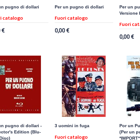
un pugno di dollari
Per un pugno di dollari
Per un pug
Versione 
i catalogo
Fuori catalogo
Fuori ca
 €
0,00 €
0,00 €
un pugno di dollari -
3 uomini in fuga
Por un P
ector's Edition (Blu-
(Per un p
Fuori catalogo
Disc)
*IMPORT*