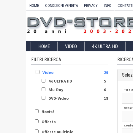
HOME
CONDIZIONI VENDITA
PRIVACY
INFO
CONTATT
HOME
VIDEO
4K ULTRA HD
FILTRI RICERCA
RICERC
Video
29
Selezi
4K ULTRA HD
5
Blu-Ray
6
Titol
DVD-Video
18
Gener
Novità
Offerta
Confe
Offerte multiple