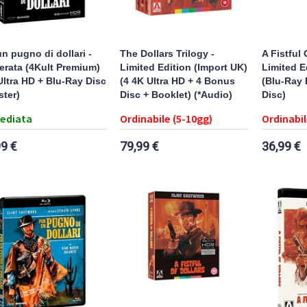
un pugno di dollari -
The Dollars Trilogy -
A Fistful 
rata (4Kult Premium)
Limited Edition (Import UK)
Limited E
Ultra HD + Blu-Ray Disc
(4 4K Ultra HD + 4 Bonus
(Blu-Ray 
ster)
Disc + Booklet) (*Audio)
Disc)
ediata
Ordinabile (5-10gg)
Ordinabil
99 €
79,99 €
36,99 €