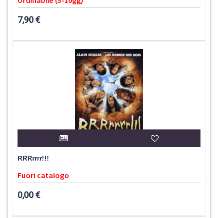
Ordinabile (5-10gg)
7,90 €
RRRrrrr!!!
Fuori catalogo
0,00 €