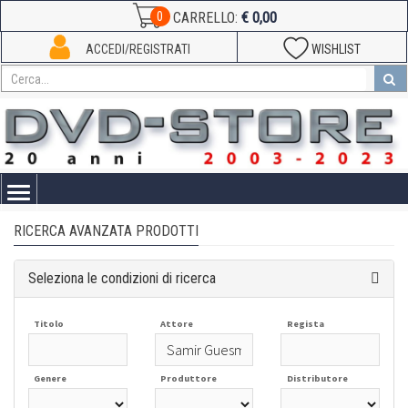
€ 0,00
0
CARRELLO:
ACCEDI/REGISTRATI
WISHLIST
Toggle
navigation
RICERCA AVANZATA PRODOTTI
Seleziona le condizioni di ricerca
Titolo
Attore
Regista
Genere
Produttore
Distributore