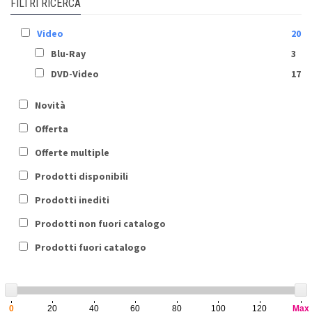
FILTRI RICERCA
Video
20
Blu-Ray
3
DVD-Video
17
Novità
Offerta
Offerte multiple
Prodotti disponibili
Prodotti inediti
Prodotti non fuori catalogo
Prodotti fuori catalogo
0
20
40
60
80
100
120
Max