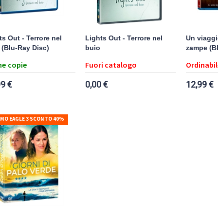
ts Out - Terrore nel
Lights Out - Terrore nel
Un viaggi
 (Blu-Ray Disc)
buio
zampe (Bl
e copie
Fuori catalogo
Ordinabil
99 €
0,00 €
12,99 €
MO EAGLE 3 SCONTO 40%