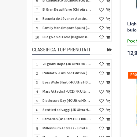
El Candidato (Il candidato) (Import Spain) (Blu-Ray Disc)
6
El Gran Despilfarro (Chi più spende... più guadagna!) (Import Spain) (Blu-Ray Disc)
7
Escuela de Jóvenes Asesinos (Schegge di follia) (Import Spain) (Blu-Ray Disc)
8
Ligh
Family Man (Import Spain) (Blu-Ray Disc)
9
buio
Fuego en el Cielo (Bagliori nel buio) (Import Spain) (Blu-Ray Disc)
10
Poch
CLASSIFICA TOP PRENOTATI
12,
28 giorni dopo (4K Ultra HD - SteelBook)
1
L'ululato - Limited Edition (4K Ultra HD + Blu-Ray Disc + CD + Booklet + Card)
2
PRO
Eyes Wide Shut (4K Ultra HD + Blu-Ray Disc - SteelBook)
3
Mars Attacks! - UCE (4K Ultra HD + Blu-Ray Disc - SteelBook)
4
Disclosure Day (4K Ultra HD + Blu-Ray Disc - SteelBook)
5
Sentieri selvaggi (4K Ultra HD + Blu-Ray Disc - SteelBook)
6
Barbarian (4K Ultra HD + Blu-Ray Disc - SteelBook)
7
Millennium Actress - Limited Edition (4K Ultra HD + Blu-Ray Disc + Booklet)
8