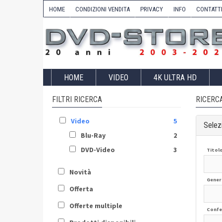
HOME
CONDIZIONI VENDITA
PRIVACY
INFO
CONTATT
HOME
VIDEO
4K ULTRA HD
FILTRI RICERCA
RICERC
Video
5
Selezi
Blu-Ray
2
DVD-Video
3
Titol
Novità
Gener
Offerta
Offerte multiple
Confe