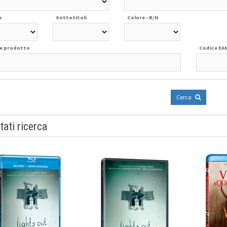
a
Sottotitoli
Colore - B/N
e prodotto
Codice EA
Cerca
tati ricerca