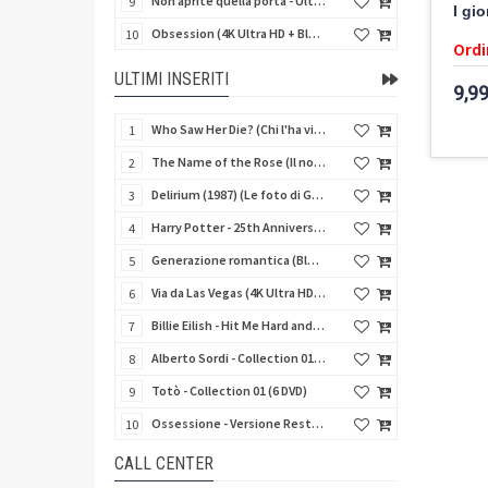
Non aprite quella porta - Ultimate Edition (4K Ultra HD + 3 Blu-Ray Disc + 2 Bonus Disc + Booklet)
9
I gio
Obsession (4K Ultra HD + Blu-Ray Disc)
10
Ordi
ULTIMI INSERITI
9,99
Who Saw Her Die? (Chi l'ha vista morire?) - Limited Edition (Import UK) (Blu-Ray Disc)
1
The Name of the Rose (Il nome della rosa) (Import UK) (4K Ultra HD + Blu-Ray Disc) (NO AUDIO ITA)
2
Delirium (1987) (Le foto di Gioia) (Import UK) (4K Ultra HD + Blu-Ray Disc)
3
Harry Potter - 25th Anniversary Library Case (8 4K Ultra HD + 8 Blu-Ray Disc + Card - SteelBook)
4
Generazione romantica (Blu-Ray Disc)
5
Via da Las Vegas (4K Ultra HD + Blu-Ray Disc)
6
Billie Eilish - Hit Me Hard and Soft The Tour (Import UK) (Blu-Ray Disc) (NO AUDIO ITA)
7
Alberto Sordi - Collection 01 (6 DVD)
8
Totò - Collection 01 (6 DVD)
9
Ossessione - Versione Restaurata 4K
10
CALL CENTER