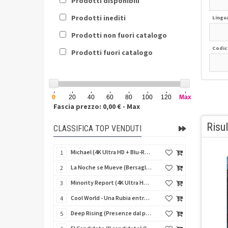
Prodotti disponibili
Prodotti inediti
Lingu
Prodotti non fuori catalogo
Codic
Prodotti fuori catalogo
0
20
40
60
80
100
120
Max
Fascia prezzo: 0,00 € - Max
Risul
CLASSIFICA TOP VENDUTI
Michael (4K Ultra HD + Blu-Ray Disc - SteelBook)
1
La Noche se Mueve (Bersaglio di notte) (Import Spain) (Blu-Ray Disc)
2
Minority Report (4K Ultra HD + Blu-Ray Disc - SteelBook)
3
Cool World - Una Rubia entre Dos Mundos (Fuga dal mondo dei sogni) (Import Spain) (Blu-Ray Disc)
4
Deep Rising (Presenze dal profondo) (Import Spain) (Blu-Ray Disc)
5