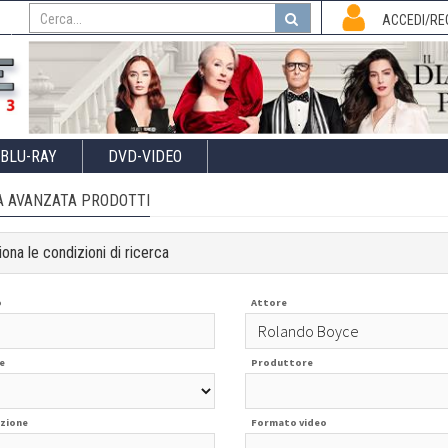
I
ACCEDI/RE
BLU-RAY
DVD-VIDEO
A AVANZATA PRODOTTI
ona le condizioni di ricerca
o
Attore
e
Produttore
zione
Formato video