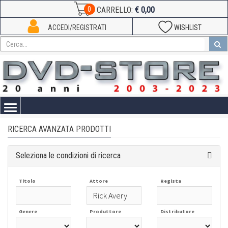
€ 0,00
0
CARRELLO:
ACCEDI/REGISTRATI
WISHLIST
Toggle
navigation
RICERCA AVANZATA PRODOTTI
Seleziona le condizioni di ricerca
Titolo
Attore
Regista
Genere
Produttore
Distributore