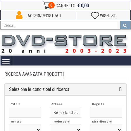
€ 0,00
0
CARRELLO:
ACCEDI/REGISTRATI
WISHLIST
Toggle
navigation
RICERCA AVANZATA PRODOTTI
Seleziona le condizioni di ricerca
Titolo
Attore
Regista
Genere
Produttore
Distributore