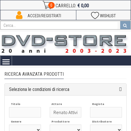
€ 0,00
0
CARRELLO:
ACCEDI/REGISTRATI
WISHLIST
Toggle
navigation
RICERCA AVANZATA PRODOTTI
Seleziona le condizioni di ricerca
Titolo
Attore
Regista
Genere
Produttore
Distributore