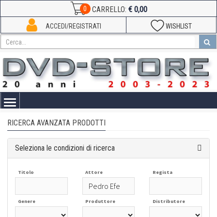
€ 0,00
0
CARRELLO:
ACCEDI/REGISTRATI
WISHLIST
Toggle
navigation
RICERCA AVANZATA PRODOTTI
Seleziona le condizioni di ricerca
Titolo
Attore
Regista
Genere
Produttore
Distributore