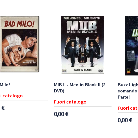
Milo!
MIB II - Men in Black II (2
Buzz Ligh
DVD)
comando s
i catalogo
Parte!
Fuori catalogo
 €
Fuori ca
0,00 €
0,00 €