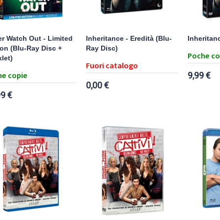
er Watch Out - Limited
Inheritance - Eredità (Blu-
Inheritanc
ion (Blu-Ray Disc +
Ray Disc)
Poche co
let)
Fuori catalogo
e copie
9,99 €
0,00 €
99 €