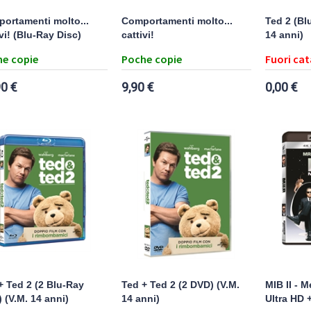
ortamenti molto...
Comportamenti molto...
Ted 2 (Bl
vi! (Blu-Ray Disc)
cattivi!
14 anni)
e copie
Poche copie
Fuori ca
90 €
9,90 €
0,00 €
+ Ted 2 (2 Blu-Ray
Ted + Ted 2 (2 DVD) (V.M.
MIB II - M
) (V.M. 14 anni)
14 anni)
Ultra HD 