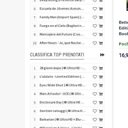
5
Escuela de Jóvenes Asesinos (Schegge di follia) (Import Spain) (Blu-Ray Disc)
6
Family Man (Import Spain) (Blu-Ray Disc)
7
Bett
Fuego en el Cielo (Bagliori nel buio) (Import Spain) (Blu-Ray Disc)
8
Edit
Book
Mensajero del Futuro (L'uomo del giorno dopo) (Import Spain) (Blu-Ray Disc)
9
After Hours - Jo, que Noche (Fuori orario) (Import Spain) (Blu-Ray Disc)
Poch
10
CLASSIFICA TOP PRENOTATI
16,
28 giorni dopo (4K Ultra HD - SteelBook)
1
L'ululato - Limited Edition (4K Ultra HD + Blu-Ray Disc + CD + Booklet + Card)
2
Eyes Wide Shut (4K Ultra HD + Blu-Ray Disc - SteelBook)
3
Mars Attacks! - UCE (4K Ultra HD + Blu-Ray Disc - SteelBook)
4
Disclosure Day (4K Ultra HD + Blu-Ray Disc - SteelBook)
5
Sentieri selvaggi (4K Ultra HD + Blu-Ray Disc - SteelBook)
6
Barbarian (4K Ultra HD + Blu-Ray Disc - SteelBook)
7
Millennium Actress - Limited Edition (4K Ultra HD + Blu-Ray Disc + Booklet)