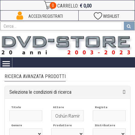
€ 0,00
0
CARRELLO:
ACCEDI/REGISTRATI
WISHLIST
Toggle
navigation
RICERCA AVANZATA PRODOTTI
Seleziona le condizioni di ricerca
Titolo
Attore
Regista
Genere
Produttore
Distributore