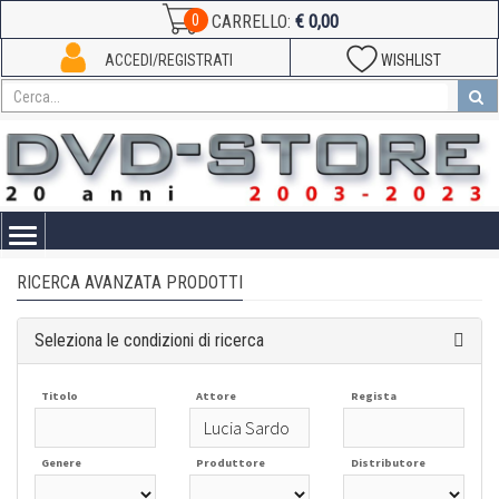
€ 0,00
0
CARRELLO:
ACCEDI/REGISTRATI
WISHLIST
Toggle
navigation
RICERCA AVANZATA PRODOTTI
Seleziona le condizioni di ricerca
Titolo
Attore
Regista
Genere
Produttore
Distributore