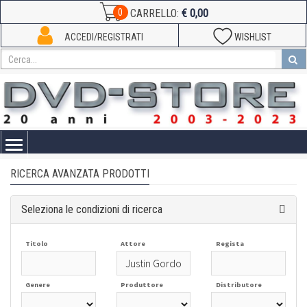
€ 0,00
0
CARRELLO:
ACCEDI/REGISTRATI
WISHLIST
Toggle
navigation
RICERCA AVANZATA PRODOTTI
Seleziona le condizioni di ricerca
Titolo
Attore
Regista
Genere
Produttore
Distributore