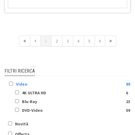
1
2
3
4
5
FILTRI RICERCA
Video
88
4K ULTRA HD
6
Blu-Ray
23
DVD-Video
59
Novità
Offerta