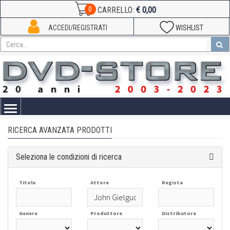
€ 0,00
0
CARRELLO:
ACCEDI/REGISTRATI
WISHLIST
Toggle
navigation
RICERCA AVANZATA PRODOTTI
Seleziona le condizioni di ricerca
Titolo
Attore
Regista
Genere
Produttore
Distributore