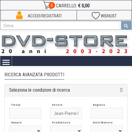
€ 0,00
0
CARRELLO:
ACCEDI/REGISTRATI
WISHLIST
Toggle
navigation
RICERCA AVANZATA PRODOTTI
Seleziona le condizioni di ricerca
Titolo
Attore
Regista
Genere
Produttore
Distributore