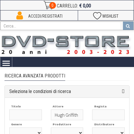
€ 0,00
0
CARRELLO:
ACCEDI/REGISTRATI
WISHLIST
Toggle
navigation
RICERCA AVANZATA PRODOTTI
Seleziona le condizioni di ricerca
Titolo
Attore
Regista
Genere
Produttore
Distributore