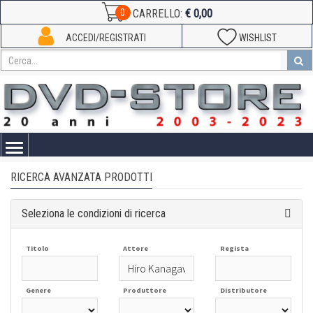
€ 0,00
0
CARRELLO:
ACCEDI/REGISTRATI
WISHLIST
Toggle
navigation
RICERCA AVANZATA PRODOTTI
Seleziona le condizioni di ricerca
Titolo
Attore
Regista
Genere
Produttore
Distributore