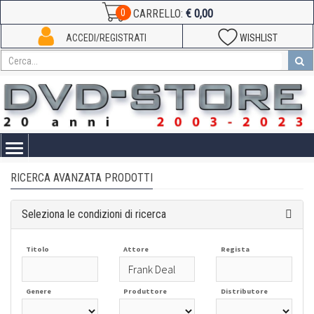
€ 0,00
0
CARRELLO:
ACCEDI/REGISTRATI
WISHLIST
Toggle
navigation
RICERCA AVANZATA PRODOTTI
Seleziona le condizioni di ricerca
Titolo
Attore
Regista
Genere
Produttore
Distributore