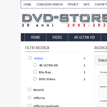
HOME
CONDIZIONI VENDITA
PRIVACY
INFO
CONTATT
HOME
VIDEO
4K ULTRA HD
FILTRI RICERCA
RICERC
Video
3
Selezi
4K ULTRA HD
1
Blu-Ray
1
Titol
DVD-Video
1
Gener
Novità
Offerta
Confe
Offerte multiple