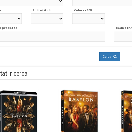
a
Sottotitoli
Colore - B/N
e prodotto
Codice EA
Cerca
tati ricerca