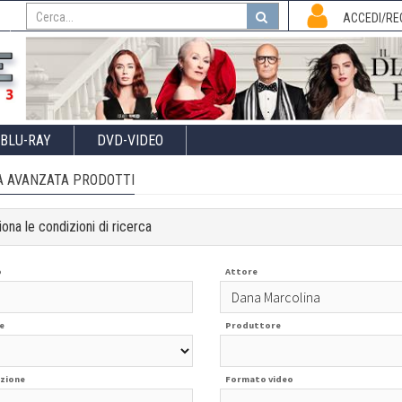
I
ACCEDI/RE
BLU-RAY
DVD-VIDEO
A AVANZATA PRODOTTI
ona le condizioni di ricerca
o
Attore
e
Produttore
zione
Formato video