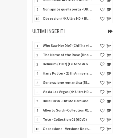
8
Non aprite quella porta - Ultimate Edition (4K Ultra HD + 3 Blu-Ray Disc + 2 Bonus Disc + Booklet)
9
Obsession (4K Ultra HD + Blu-Ray Disc)
10
ULTIMI INSERITI
Who Saw Her Die? (Chi l'ha vista morire?) - Limited Edition (Import UK) (Blu-Ray Disc)
1
The Name of the Rose (Il nome della rosa) (Import UK) (4K Ultra HD + Blu-Ray Disc) (NO AUDIO ITA)
2
Delirium (1987) (Le foto di Gioia) (Import UK) (4K Ultra HD + Blu-Ray Disc)
3
Harry Potter - 25th Anniversary Library Case (8 4K Ultra HD + 8 Blu-Ray Disc + Card - SteelBook)
4
Generazione romantica (Blu-Ray Disc)
5
Via da Las Vegas (4K Ultra HD + Blu-Ray Disc)
6
Billie Eilish - Hit Me Hard and Soft The Tour (Import UK) (Blu-Ray Disc) (NO AUDIO ITA)
7
Alberto Sordi - Collection 01 (6 DVD)
8
Totò - Collection 01 (6 DVD)
9
Ossessione - Versione Restaurata 4K
10