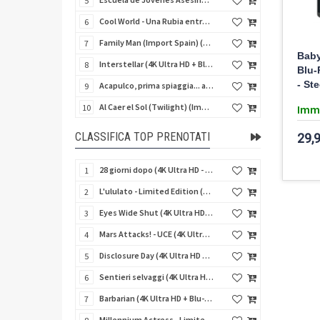
5
Cool World - Una Rubia entre Dos Mundos (Fuga dal mondo dei sogni) (Import Spain) (Blu-Ray Disc)
6
Family Man (Import Spain) (Blu-Ray Disc)
7
Baby
Interstellar (4K Ultra HD + Blu-Ray Disc + Bonus Disc - SteelBook)
8
Blu-
- St
Acapulco, prima spiaggia... a sinistra (Italian Cult Collection # 003) (Blu-Ray Disc)
9
Al Caer el Sol (Twilight) (Import Spain) (Blu-Ray Disc)
Imm
10
CLASSIFICA TOP PRENOTATI
29,
28 giorni dopo (4K Ultra HD - SteelBook)
1
L'ululato - Limited Edition (4K Ultra HD + Blu-Ray Disc + CD + Booklet + Card)
2
Eyes Wide Shut (4K Ultra HD + Blu-Ray Disc - SteelBook)
3
Mars Attacks! - UCE (4K Ultra HD + Blu-Ray Disc - SteelBook)
4
Disclosure Day (4K Ultra HD + Blu-Ray Disc - SteelBook)
5
Sentieri selvaggi (4K Ultra HD + Blu-Ray Disc - SteelBook)
6
Barbarian (4K Ultra HD + Blu-Ray Disc - SteelBook)
7
Millennium Actress - Limited Edition (4K Ultra HD + Blu-Ray Disc + Booklet)