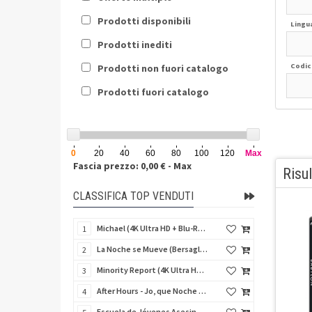
Prodotti disponibili
Lingu
Prodotti inediti
Codic
Prodotti non fuori catalogo
Prodotti fuori catalogo
0
20
40
60
80
100
120
Max
Fascia prezzo: 0,00 € - Max
Risul
CLASSIFICA TOP VENDUTI
Michael (4K Ultra HD + Blu-Ray Disc - SteelBook)
1
La Noche se Mueve (Bersaglio di notte) (Import Spain) (Blu-Ray Disc)
2
Minority Report (4K Ultra HD + Blu-Ray Disc - SteelBook)
3
After Hours - Jo, que Noche (Fuori orario) (Import Spain) (Blu-Ray Disc)
4
Escuela de Jóvenes Asesinos (Schegge di follia) (Import Spain) (Blu-Ray Disc)