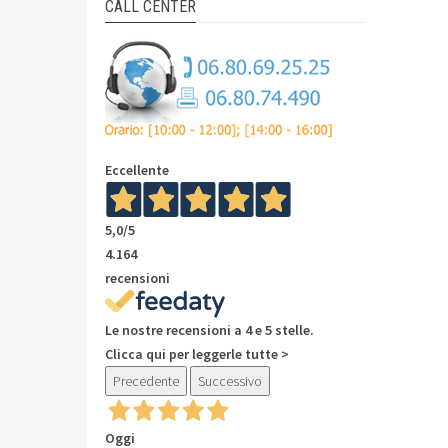
CALL CENTER
Eccellente
5,0
/5
4.164
recensioni
Le nostre recensioni a 4 e 5 stelle.
Clicca qui per leggerle tutte >
Precedente
Successivo
Oggi