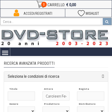
€ 0,00
0
CARRELLO:
ACCEDI/REGISTRATI
WISHLIST
Toggle
navigation
RICERCA AVANZATA PRODOTTI
Seleziona le condizioni di ricerca
Titolo
Attore
Regista
Genere
Produttore
Distributore