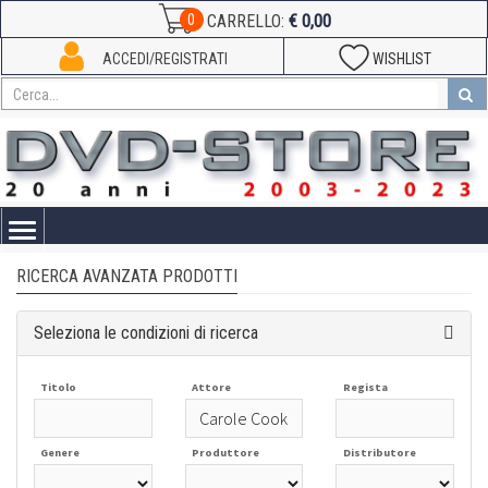
€ 0,00
0
CARRELLO:
ACCEDI/REGISTRATI
WISHLIST
Toggle
navigation
RICERCA AVANZATA PRODOTTI
Seleziona le condizioni di ricerca
Titolo
Attore
Regista
Genere
Produttore
Distributore