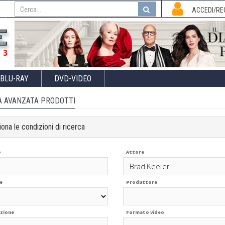
I
ACCEDI/RE
BLU-RAY
DVD-VIDEO
A AVANZATA PRODOTTI
ona le condizioni di ricerca
o
Attore
e
Produttore
zione
Formato video