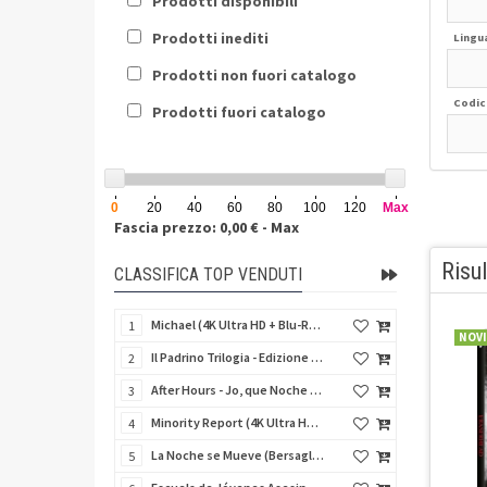
Prodotti disponibili
Prodotti inediti
Lingu
Prodotti non fuori catalogo
Codic
Prodotti fuori catalogo
0
20
40
60
80
100
120
Max
Fascia prezzo: 0,00 € - Max
Risul
CLASSIFICA TOP VENDUTI
Michael (4K Ultra HD + Blu-Ray Disc - SteelBook)
1
NOV
Il Padrino Trilogia - Edizione 50º Anniversario - Limited Edition (4 4K Ultra HD + 5 Blu-Ray Disc)
2
After Hours - Jo, que Noche (Fuori orario) (Import Spain) (Blu-Ray Disc)
3
Minority Report (4K Ultra HD + Blu-Ray Disc - SteelBook)
4
La Noche se Mueve (Bersaglio di notte) (Import Spain) (Blu-Ray Disc)
5