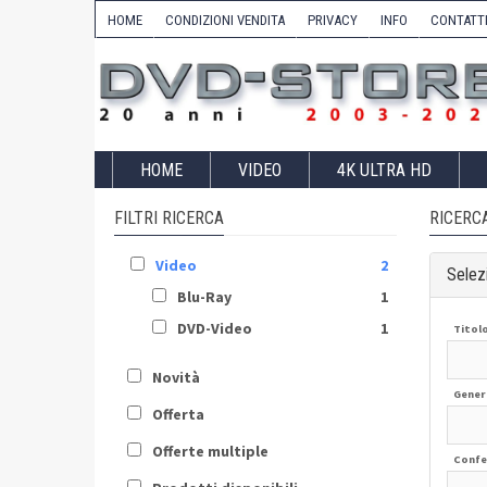
HOME
CONDIZIONI VENDITA
PRIVACY
INFO
CONTATT
HOME
VIDEO
4K ULTRA HD
FILTRI RICERCA
RICERC
Video
2
Selezi
Blu-Ray
1
DVD-Video
1
Titol
Novità
Gener
Offerta
Offerte multiple
Confe