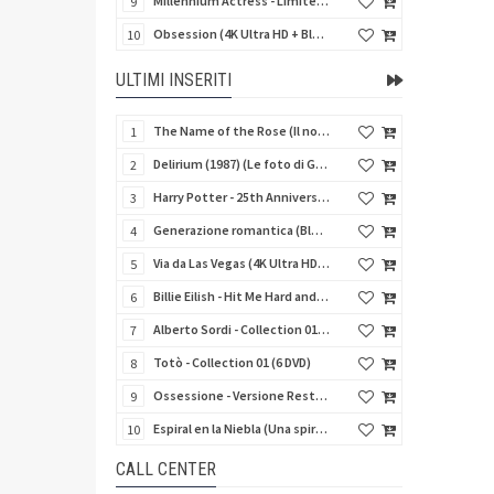
Millennium Actress - Limited Edition (4K Ultra HD + Blu-Ray Disc + Booklet)
9
Obsession (4K Ultra HD + Blu-Ray Disc)
10
ULTIMI INSERITI
The Name of the Rose (Il nome della rosa) (Import UK) (4K Ultra HD + Blu-Ray Disc) (NO AUDIO ITA)
1
Delirium (1987) (Le foto di Gioia) (Import UK) (4K Ultra HD + Blu-Ray Disc)
2
Harry Potter - 25th Anniversary Library Case (8 4K Ultra HD + 8 Blu-Ray Disc + Card - SteelBook)
3
Generazione romantica (Blu-Ray Disc)
4
Via da Las Vegas (4K Ultra HD + Blu-Ray Disc)
5
Billie Eilish - Hit Me Hard and Soft The Tour (Import UK) (Blu-Ray Disc) (NO AUDIO ITA)
6
Alberto Sordi - Collection 01 (6 DVD)
7
Totò - Collection 01 (6 DVD)
8
Ossessione - Versione Restaurata 4K
9
Espiral en la Niebla (Una spirale di nebbia) (Import Spain) (V.M. 18 anni)
10
CALL CENTER