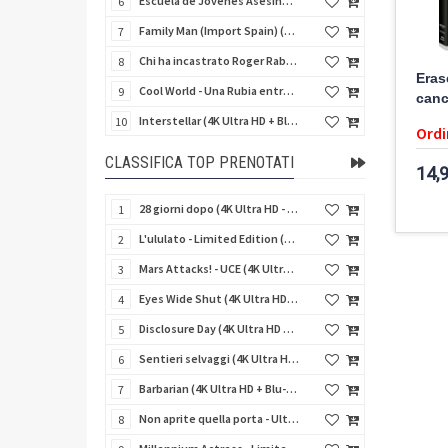
Escuela de Jóvenes Asesinos (Schegge di follia) (Import Spain) (Blu-Ray Disc)
6
Family Man (Import Spain) (Blu-Ray Disc)
7
Chi ha incastrato Roger Rabbit (4K Ultra HD + Blu-Ray Disc)
8
Eras
Cool World - Una Rubia entre Dos Mundos (Fuga dal mondo dei sogni) (Import Spain) (Blu-Ray Disc)
9
canc
Interstellar (4K Ultra HD + Blu-Ray Disc + Bonus Disc - SteelBook)
10
Ordi
CLASSIFICA TOP PRENOTATI
14,
28 giorni dopo (4K Ultra HD - SteelBook)
1
L'ululato - Limited Edition (4K Ultra HD + Blu-Ray Disc + CD + Booklet + Card)
2
Mars Attacks! - UCE (4K Ultra HD + Blu-Ray Disc - SteelBook)
3
Eyes Wide Shut (4K Ultra HD + Blu-Ray Disc - SteelBook)
4
Disclosure Day (4K Ultra HD + Blu-Ray Disc - SteelBook)
5
Sentieri selvaggi (4K Ultra HD + Blu-Ray Disc - SteelBook)
6
Barbarian (4K Ultra HD + Blu-Ray Disc - SteelBook)
7
Non aprite quella porta - Ultimate Edition (4K Ultra HD + 3 Blu-Ray Disc + 2 Bonus Disc + Booklet)
8