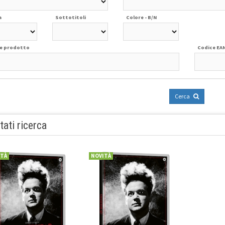
a
Sottotitoli
Colore - B/N
e prodotto
Codice EA
Cerca
tati ricerca
ITÀ
NOVITÀ