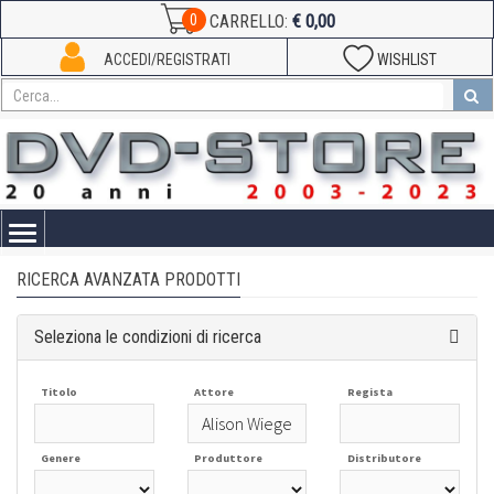
€ 0,00
0
CARRELLO:
ACCEDI/REGISTRATI
WISHLIST
Toggle
navigation
RICERCA AVANZATA PRODOTTI
Seleziona le condizioni di ricerca
Titolo
Attore
Regista
Genere
Produttore
Distributore