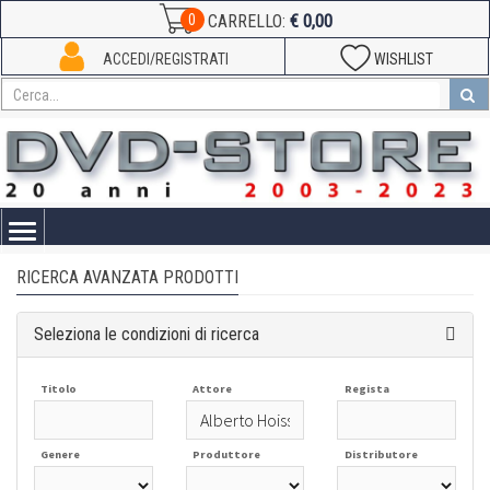
€ 0,00
0
CARRELLO:
ACCEDI/REGISTRATI
WISHLIST
Toggle
navigation
RICERCA AVANZATA PRODOTTI
Seleziona le condizioni di ricerca
Titolo
Attore
Regista
Genere
Produttore
Distributore