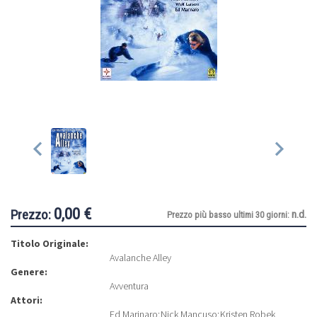
0,00 €
Prezzo:
n.d.
Prezzo più basso ultimi 30 giorni:
Titolo Originale:
Avalanche Alley
Genere:
Avventura
Attori:
Ed Marinaro
;
Nick Mancuso
;
Kristen Robek