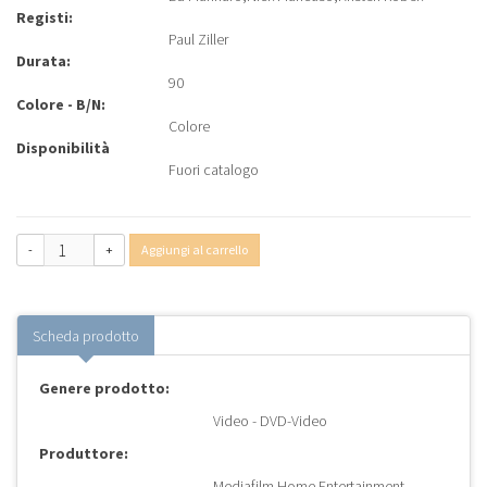
Registi:
Paul Ziller
Durata:
90
Colore - B/N:
Colore
Disponibilità
Fuori catalogo
-
+
Aggiungi al carrello
Scheda prodotto
Genere prodotto:
Video - DVD-Video
Produttore:
Mediafilm Home Entertainment