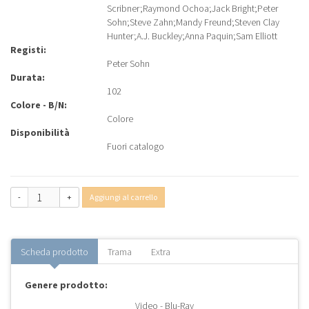
Scribner
;
Raymond Ochoa
;
Jack Bright
;
Peter
Sohn
;
Steve Zahn
;
Mandy Freund
;
Steven Clay
Hunter
;
A.J. Buckley
;
Anna Paquin
;
Sam Elliott
Registi:
Peter Sohn
Durata:
102
Colore - B/N:
Colore
Disponibilità
Fuori catalogo
-
+
Aggiungi al carrello
Scheda prodotto
Trama
Extra
Genere prodotto:
Video - Blu-Ray