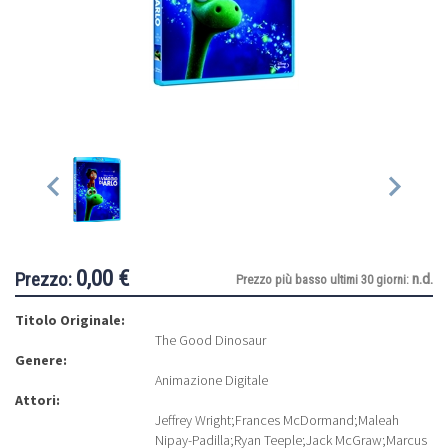
0,00 €
Prezzo:
n.d.
Prezzo più basso ultimi 30 giorni:
Titolo Originale:
The Good Dinosaur
Genere:
Animazione Digitale
Attori:
Jeffrey Wright
;
Frances McDormand
;
Maleah
Nipay-Padilla
;
Ryan Teeple
;
Jack McGraw
;
Marcus