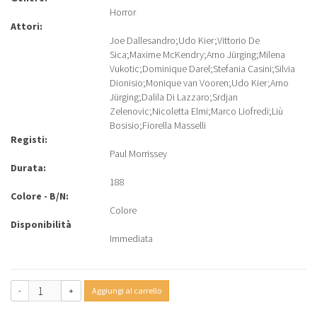
Horror
Attori:
Joe Dallesandro
;
Udo Kier
;
Vittorio De
Sica
;
Maxime McKendry
;
Arno Jürging
;
Milena
Vukotic
;
Dominique Darel
;
Stefania Casini
;
Silvia
Dionisio
;
Monique van Vooren
;
Udo Kier
;
Arno
Jürging
;
Dalila Di Lazzaro
;
Srdjan
Zelenovic
;
Nicoletta Elmi
;
Marco Liofredi
;
Liù
Bosisio
;
Fiorella Masselli
Registi:
Paul Morrissey
Durata:
188
Colore - B/N:
Colore
Disponibilità
Immediata
-
+
Aggiungi al carrello