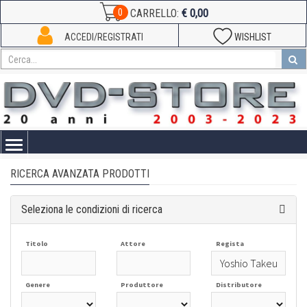
€ 0,00
0
CARRELLO:
ACCEDI/REGISTRATI
WISHLIST
Toggle
navigation
RICERCA AVANZATA PRODOTTI
Seleziona le condizioni di ricerca
Titolo
Attore
Regista
Genere
Produttore
Distributore