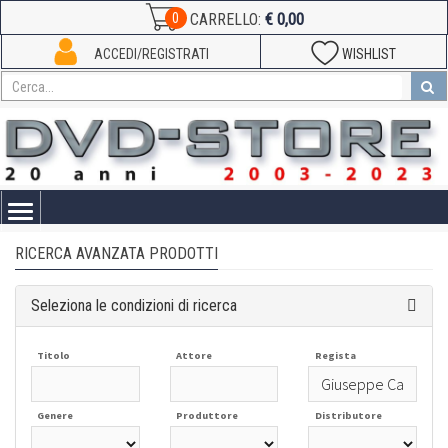
€ 0,00
0
CARRELLO:
ACCEDI/REGISTRATI
WISHLIST
Toggle
navigation
RICERCA AVANZATA PRODOTTI
Seleziona le condizioni di ricerca
Titolo
Attore
Regista
Genere
Produttore
Distributore