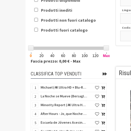
Prodotti disponibili
Prodotti inediti
Lingu
Prodotti non fuori catalogo
Codic
Prodotti fuori catalogo
0
20
40
60
80
100
120
Max
Fascia prezzo: 0,00 € - Max
Risul
CLASSIFICA TOP VENDUTI
Michael (4K Ultra HD + Blu-Ray Disc - SteelBook)
1
La Noche se Mueve (Bersaglio di notte) (Import Spain) (Blu-Ray Disc)
2
Minority Report (4K Ultra HD + Blu-Ray Disc - SteelBook)
3
After Hours - Jo, que Noche (Fuori orario) (Import Spain) (Blu-Ray Disc)
4
Escuela de Jóvenes Asesinos (Schegge di follia) (Import Spain) (Blu-Ray Disc)
5