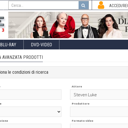
I
ACCEDI/RE
BLU-RAY
DVD-VIDEO
A AVANZATA PRODOTTI
ona le condizioni di ricerca
o
Attore
e
Produttore
zione
Formato video