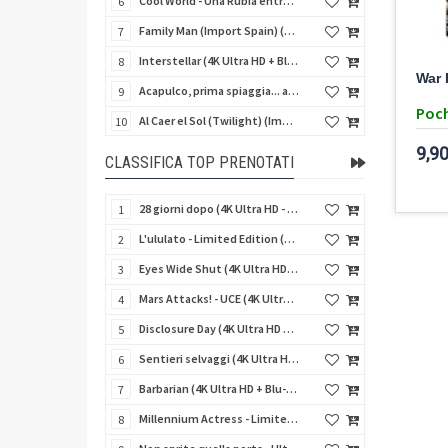
Cool World - Una Rubia entre Dos Mundos (Fuga dal mondo dei sogni) (Import Spain) (Blu-Ray Disc)
6
Family Man (Import Spain) (Blu-Ray Disc)
7
Interstellar (4K Ultra HD + Blu-Ray Disc + Bonus Disc - SteelBook)
8
War 
Acapulco, prima spiaggia... a sinistra (Italian Cult Collection # 003) (Blu-Ray Disc)
9
Poch
Al Caer el Sol (Twilight) (Import Spain) (Blu-Ray Disc)
10
9,90
CLASSIFICA TOP PRENOTATI
28 giorni dopo (4K Ultra HD - SteelBook)
1
L'ululato - Limited Edition (4K Ultra HD + Blu-Ray Disc + CD + Booklet + Card)
2
Eyes Wide Shut (4K Ultra HD + Blu-Ray Disc - SteelBook)
3
Mars Attacks! - UCE (4K Ultra HD + Blu-Ray Disc - SteelBook)
4
Disclosure Day (4K Ultra HD + Blu-Ray Disc - SteelBook)
5
Sentieri selvaggi (4K Ultra HD + Blu-Ray Disc - SteelBook)
6
Barbarian (4K Ultra HD + Blu-Ray Disc - SteelBook)
7
Millennium Actress - Limited Edition (4K Ultra HD + Blu-Ray Disc + Booklet)
8