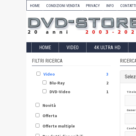
HOME
CONDIZIONI VENDITA
PRIVACY
INFO
CONTATT
HOME
VIDEO
4K ULTRA HD
FILTRI RICERCA
RICERC
Video
3
Selezi
Blu-Ray
2
DVD-Video
1
Titol
Novità
Gener
Offerta
Offerte multiple
Confe