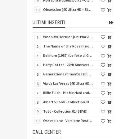
Non aprite quella porta - Ultimate Edition (4K Ultra HD + 3 Blu-Ray Disc + 2 Bonus Disc + Booklet)
9
Obsession (4K Ultra HD + Blu-Ray Disc)
10
ULTIMI INSERITI
Who Saw Her Die? (Chi l'ha vista morire?) - Limited Edition (Import UK) (Blu-Ray Disc)
1
The Name of the Rose (Il nome della rosa) (Import UK) (4K Ultra HD + Blu-Ray Disc) (NO AUDIO ITA)
2
Delirium (1987) (Le foto di Gioia) (Import UK) (4K Ultra HD + Blu-Ray Disc)
3
Harry Potter - 25th Anniversary Library Case (8 4K Ultra HD + 8 Blu-Ray Disc + Card - SteelBook)
4
Generazione romantica (Blu-Ray Disc)
5
Via da Las Vegas (4K Ultra HD + Blu-Ray Disc)
6
Billie Eilish - Hit Me Hard and Soft The Tour (Import UK) (Blu-Ray Disc) (NO AUDIO ITA)
7
Alberto Sordi - Collection 01 (6 DVD)
8
Totò - Collection 01 (6 DVD)
9
Ossessione - Versione Restaurata 4K
10
CALL CENTER