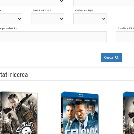
a
Sottotitoli
Colore - B/N
e prodotto
Codice EA
Cerca
tati ricerca