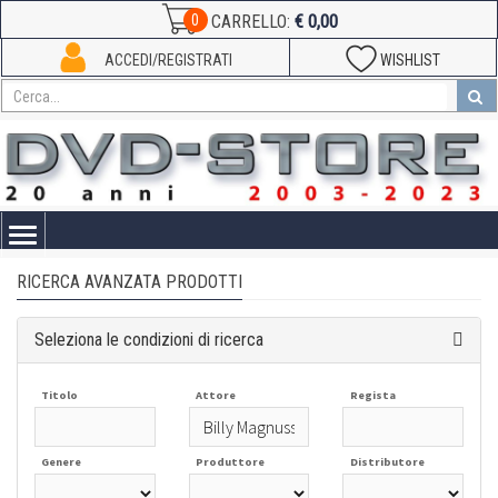
€ 0,00
0
CARRELLO:
ACCEDI/REGISTRATI
WISHLIST
Toggle
navigation
RICERCA AVANZATA PRODOTTI
Seleziona le condizioni di ricerca
Titolo
Attore
Regista
Genere
Produttore
Distributore